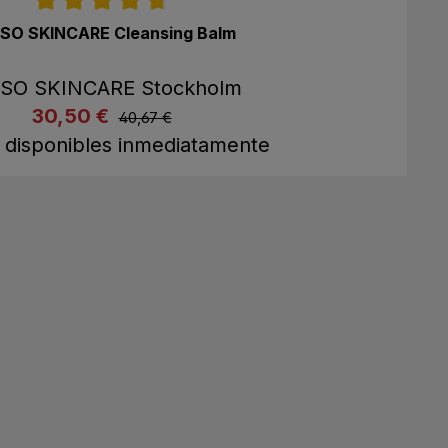
o de 4.7 de 5 estrellas
SO SKINCARE Cleansing Balm
SO SKINCARE Stockholm
listing.regularPriceLabel
30,50 €
listing.listPriceLabel
40,67 €
omprar ahora
A la cesta
. disponibles inmediatamente