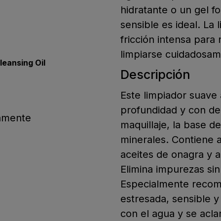
hidratante o un gel f
sensible es ideal. La
fricción intensa para 
limpiarse cuidadosam
as
eansing Oil
Descripción
Este limpiador suave 
arPriceLabel
profundidad y con del
esta
tamente
maquillaje, la base d
minerales. Contiene 
aceites de onagra y a
Elimina impurezas sin i
Especialmente recome
estresada, sensible y
con el agua y se acla