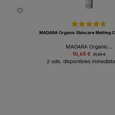
Calificación promedio de 4.7 de 5 estrell
MADARA Organic Skincare Melting Cl
MADARA Organic…
listing.regul
10,65 €
listing.listPriceLabel
21,30 €
Comprar ahora
A la c
2 uds. disponibles inmedia