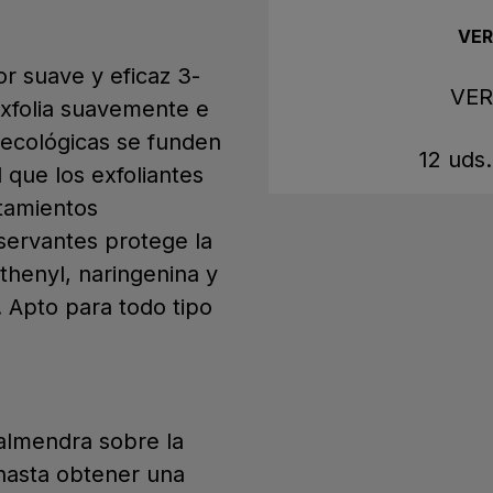
Calificación promedi
VER
r suave y eficaz 3-
VER
 exfolia suavemente e
 ecológicas se funden
C
12 uds
 que los exfoliantes
atamientos
servantes protege la
nthenyl, naringenina y
. Apto para todo tipo
almendra sobre la
 hasta obtener una