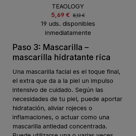
TEAOLOGY
listing.regularPriceLabel
5,69 €
listing.listPriceLabel
8,13 €
19 uds. disponibles
Comprar ahora
A la cesta
inmediatamente
Paso 3: Mascarilla –
mascarilla hidratante rica
Una mascarilla facial es el toque final,
el extra que da a la piel un impulso
intensivo de cuidado. Según las
necesidades de tu piel, puede aportar
hidratación, aliviar rojeces o
inflamaciones, o actuar como una
mascarilla antiedad concentrada.
Puede utilizarse una o varias veces