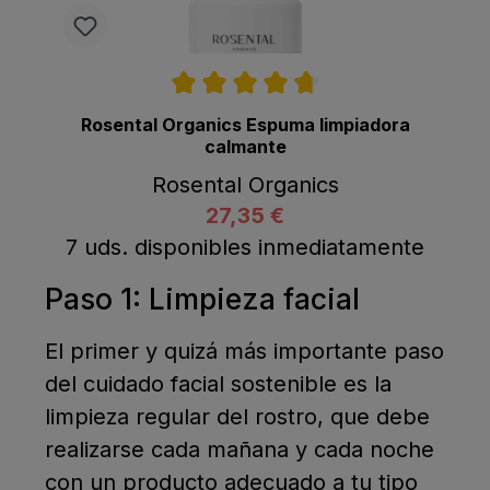
Calificación promedio de 4.7 de 5 estrell
Rosental Organics Espuma limpiadora
calmante
Rosental Organics
27,35 €
listing.regularPriceLabel
Comprar ahora
A la cesta
7 uds. disponibles inmediatamente
Paso 1: Limpieza facial
El primer y quizá más importante paso
del cuidado facial sostenible es la
limpieza regular del rostro, que debe
realizarse cada mañana y cada noche
con un producto adecuado a tu tipo