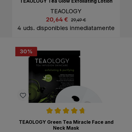
TEAOLOGY Tea Glow Exfoliating Lotion
TEAOLOGY
listing.regularPriceLabel
20,64 €
listing.listPriceLabel
29,49 €
Comprar ahora
A la cesta
4 uds. disponibles inmediatamente
30
%
Calificación promedio de 4.7 de 5 estrell
TEAOLOGY Green Tea Miracle Face and
Neck Mask