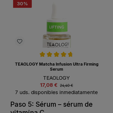
30
%
Calificación promedio de 4.7 de 5 estrell
TEAOLOGY Matcha Infusion Ultra Firming
Serum
TEAOLOGY
listing.regularPriceLabel
17,08 €
listing.listPriceLabel
24,40 €
Comprar ahora
A la cesta
7 uds. disponibles inmediatamente
Paso 5: Sérum – sérum de
vitamina C