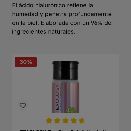
El ácido hialurónico retiene la
humedad y penetra profundamente
en la piel. Elaborada con un 96% de
ingredientes naturales.
30
%
Calificación promedio de 4.7 de 5 estrell