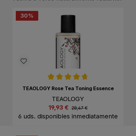
30
%
Calificación promedio de 4.7 de 5 estrell
TEAOLOGY Rose Tea Toning Essence
TEAOLOGY
listing.regularPriceLabel
19,93 €
listing.listPriceLabel
28,47 €
Comprar ahora
A la cesta
6 uds. disponibles inmediatamente