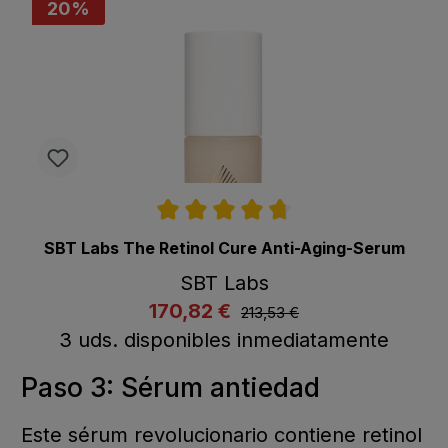
20
%
Calificación promedio de 4.7 de 5 estrellas
SBT Labs The Retinol Cure Anti-Aging-Serum
SBT Labs
listing.regularPriceLabel
170,82 €
listing.listPriceLabel
213,53 €
Comprar ahora
A la cesta
3 uds. disponibles inmediatamente
Paso 3: Sérum antiedad
Este sérum revolucionario contiene retinol