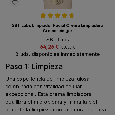
Calificación promedio de 4.7 de 5 estrellas
SBT Labs Limpiador Facial Crema Limpiadora
Cremereiniger
SBT Labs
listing.regularPriceLabel
64,26 €
listing.listPriceLabel
80,33 €
Comprar ahora
A la cesta
3 uds. disponibles inmediatamente
Paso 1: Limpieza
Una experiencia de limpieza lujosa
combinada con vitalidad celular
excepcional. Esta crema limpiadora
equilibra el microbioma y mima la piel
durante la limpieza con una cura nutritiva