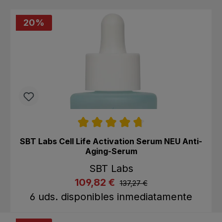
20
%
Calificación promedio de 4.7 de 5 estrellas
SBT Labs Cell Life Activation Serum NEU Anti-
Aging-Serum
SBT Labs
listing.regularPriceLabel
109,82 €
listing.listPriceLabel
137,27 €
Comprar ahora
A la cesta
6 uds. disponibles inmediatamente