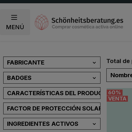
 búsqueda
Saltar a la navegación principal
MENÚ
Total de
FABRICANTE
BADGES
60
%
CARACTERÍSTICAS DEL PRODUCTO
VENTA
FACTOR DE PROTECCIÓN SOLAR (FPS)
INGREDIENTES ACTIVOS