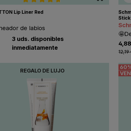
Calificación promedio de 4.7 de 5 estre
TTON Lip Liner Red
Schm
Stick
Sch
ineador de labios
🤩D
ting.regularPriceLabel
tPriceLabel
3 uds. disponibles
4,88
listi
inmediatamente
12,19
60
REGALO DE LUJO
VEN