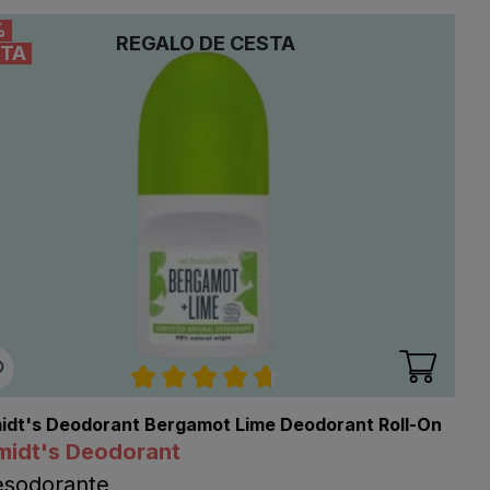
%
REGALO DE CESTA
TA
llas
Calificación promedio de 4.7 de 5 e
idt's Deodorant Bergamot Lime Deodorant Roll-On
midt's Deodorant
esodorante