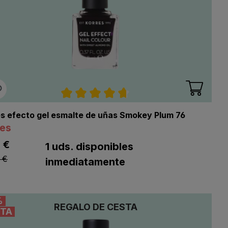
llas
Calificación promedio de 4.7 de 5 e
s efecto gel esmalte de uñas Smokey Plum 76
res
listing.regularPriceLabel
 €
ng.listPriceLabel
1 uds. disponibles
 €
inmediatamente
%
REGALO DE CESTA
TA