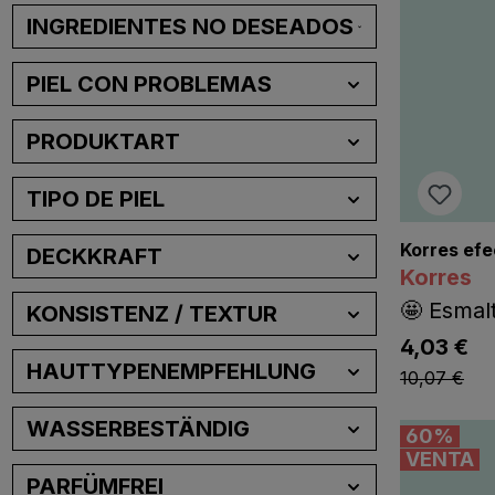
INGREDIENTES NO DESEADOS
PIEL CON PROBLEMAS
PRODUKTART
TIPO DE PIEL
Korres efe
DECKKRAFT
Korres
🤩 Esmal
KONSISTENZ / TEXTUR
lis
4,03 €
listing.lis
HAUTTYPENEMPFEHLUNG
10,07 €
WASSERBESTÄNDIG
60
%
VENTA
PARFÜMFREI