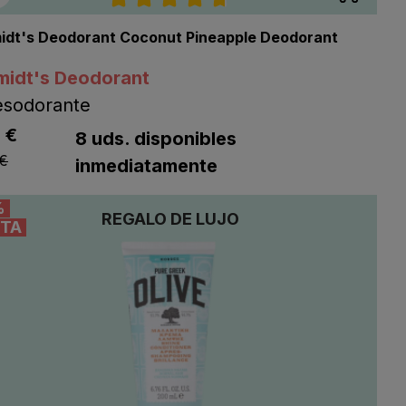
llas
Calificación promedio de 4.7 de 5 e
idt's Deodorant Coconut Pineapple Deodorant
midt's Deodorant
esodorante
listing.regularPriceLabel
 €
ng.listPriceLabel
8 uds. disponibles
 €
inmediatamente
%
REGALO DE LUJO
TA