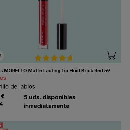
llas
Calificación promedio de 4.7 de 5 e
s MORELLO Matte Lasting Lip Fluid Brick Red 59
res
rillo de labios
listing.regularPriceLabel
 €
ng.listPriceLabel
5 uds. disponibles
 €
inmediatamente
%