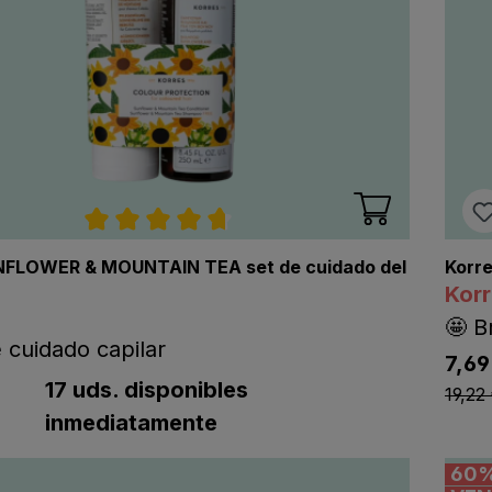
Calificación promedio de 4.7 de 5 estre
NFLOWER & MOUNTAIN TEA set de cuidado del
Korre
Kor
🤩 B
 cuidado capilar
7,69
listi
ting.regularPriceLabel
tPriceLabel
17 uds. disponibles
19,22
inmediatamente
60