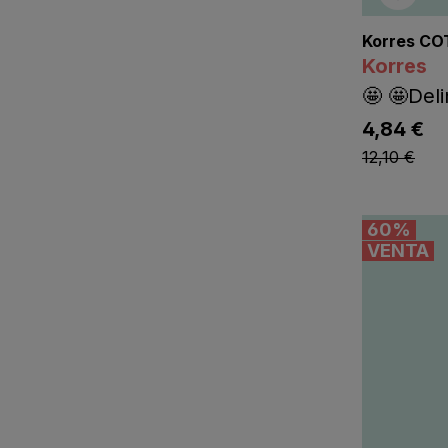
Korres CO
Korres
🤩 🤩Del
lis
4,84 €
listing.lis
12,10 €
60
%
VENTA