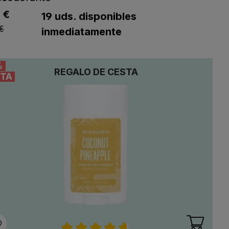
listing.regularPriceLabel
 €
ng.listPriceLabel
19 uds. disponibles
 €
inmediatamente
%
REGALO DE CESTA
TA