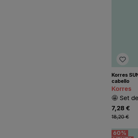
Korres SU
cabello
Korres
🤩 Set de
lis
7,28 €
listing.lis
18,20 €
60
%