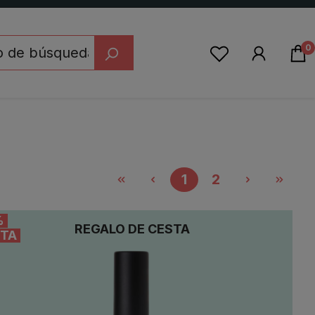
0
1
2
%
REGALO DE CESTA
TA