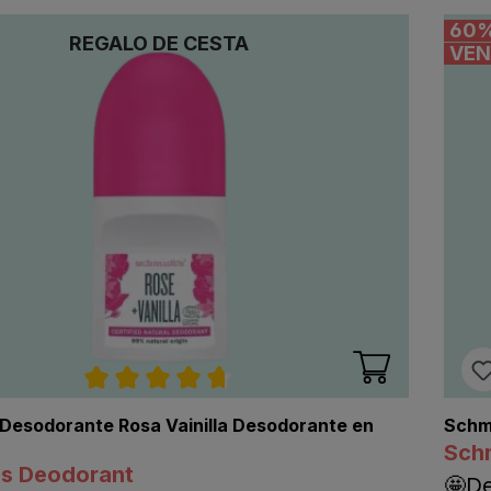
60
REGALO DE CESTA
VEN
Calificación promedio de 4.7 de 5 estre
Desodorante Rosa Vainilla Desodorante en
Schm
Sch
's Deodorant
🤩D