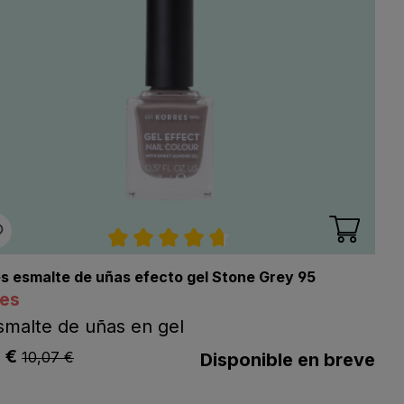
llas
Calificación promedio de 4.7 de 5 e
s esmalte de uñas efecto gel Stone Grey 95
res
smalte de uñas en gel
listing.regularPriceLabel
3 €
ng.listPriceLabel
10,07 €
Disponible en breve