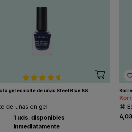
Calificación promedio de 4.7 de 5 estre
cto gel esmalte de uñas Steel Blue 88
Korre
Kor
te de uñas en gel
🤩 E
ting.regularPriceLabel
4,0
tPriceLabel
listi
1 uds. disponibles
inmediatamente