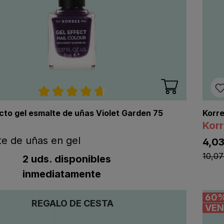
Calificación promedio de 4.7 de 5 estre
cto gel esmalte de uñas Violet Garden 75
Korre
Kor
te de uñas en gel
4,03
listi
ting.regularPriceLabel
10,07
tPriceLabel
2 uds. disponibles
inmediatamente
60
REGALO DE CESTA
VEN