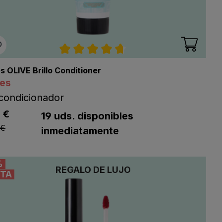
llas
Calificación promedio de 4.7 de 5 e
s OLIVE Brillo Conditioner
res
condicionador
listing.regularPriceLabel
 €
ng.listPriceLabel
19 uds. disponibles
 €
inmediatamente
%
REGALO DE LUJO
TA