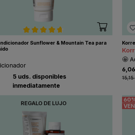
Calificación promedio de 4.7 de 5 estre
ondicionador Sunflower & Mountain Tea para
Korre
ñido
Kor
🤩 A
icionador
6,06
listi
ting.regularPriceLabel
tPriceLabel
5 uds. disponibles
15,15
inmediatamente
60
REGALO DE LUJO
VEN