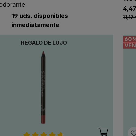
odorante
4,47
listi
ting.regularPriceLabel
tPriceLabel
19 uds. disponibles
11,17
inmediatamente
60
REGALO DE LUJO
VEN