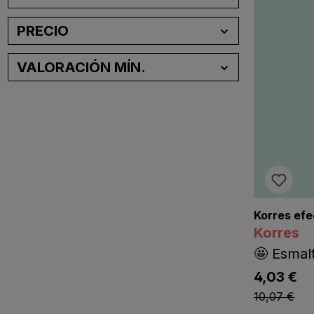
PRECIO
VALORACIÓN MÍN.
Korres efe
Korres
🤩 Esmal
lis
4,03 €
listing.lis
10,07 €